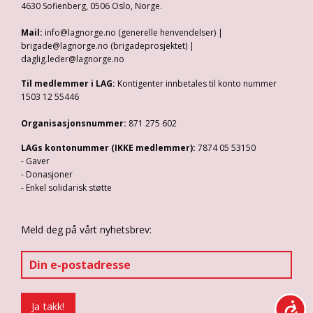
4630 Sofienberg, 0506 Oslo, Norge.
Mail:
info@lagnorge.no (generelle henvendelser) |
brigade@lagnorge.no (brigadeprosjektet) |
daglig.leder@lagnorge.no
Til medlemmer i LAG:
Kontigenter innbetales til konto nummer
1503 12 55446
Organisasjonsnummer:
871 275 602
LAGs kontonummer (IKKE medlemmer):
7874 05 53150
- Gaver
- Donasjoner
- Enkel solidarisk støtte
Meld deg på vårt nyhetsbrev: