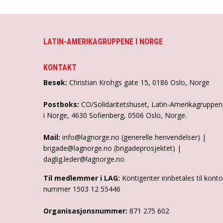
LATIN-AMERIKAGRUPPENE I NORGE
KONTAKT
Besøk:
Christian Krohgs gate 15, 0186 Oslo, Norge
Postboks:
CO/Solidaritetshuset, Latin-Amerikagruppe
i Norge, 4630 Sofienberg, 0506 Oslo, Norge.
Mail:
info@lagnorge.no (generelle henvendelser) |
brigade@lagnorge.no (brigadeprosjektet) |
daglig.leder@lagnorge.no
Til medlemmer i LAG:
Kontigenter innbetales til konto
nummer 1503 12 55446
Organisasjonsnummer:
871 275 602