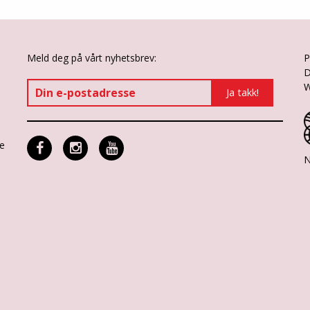
Meld deg på vårt nyhetsbrev:
P
D
W
ne
N