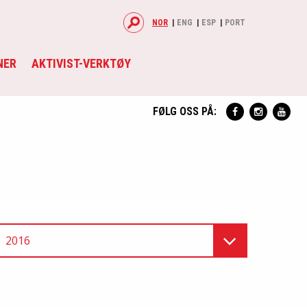
NOR
ENG
ESP
PORT
NER
AKTIVIST-VERKTØY
FØLG OSS PÅ:
2016