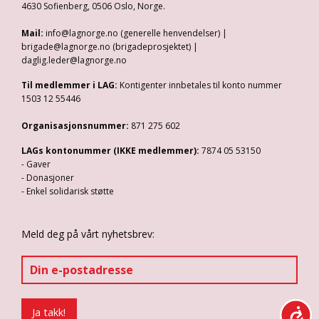
4630 Sofienberg, 0506 Oslo, Norge.
Mail:
info@lagnorge.no (generelle henvendelser) |
brigade@lagnorge.no (brigadeprosjektet) |
daglig.leder@lagnorge.no
Til medlemmer i LAG:
Kontigenter innbetales til konto nummer
1503 12 55446
Organisasjonsnummer:
871 275 602
LAGs kontonummer (IKKE medlemmer):
7874 05 53150
- Gaver
- Donasjoner
- Enkel solidarisk støtte
Meld deg på vårt nyhetsbrev: