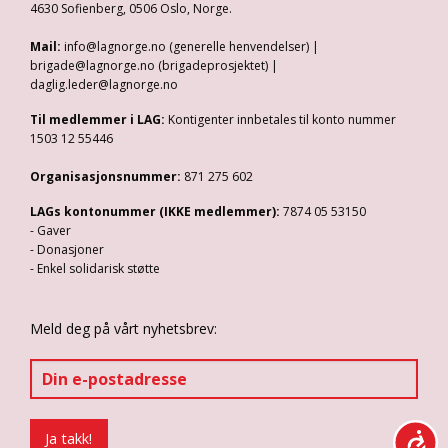
4630 Sofienberg, 0506 Oslo, Norge.
Mail:
info@lagnorge.no (generelle henvendelser) |
brigade@lagnorge.no (brigadeprosjektet) |
daglig.leder@lagnorge.no
Til medlemmer i LAG:
Kontigenter innbetales til konto nummer
1503 12 55446
Organisasjonsnummer:
871 275 602
LAGs kontonummer (IKKE medlemmer):
7874 05 53150
- Gaver
- Donasjoner
- Enkel solidarisk støtte
Meld deg på vårt nyhetsbrev: