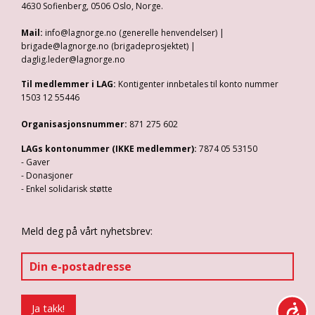
4630 Sofienberg, 0506 Oslo, Norge.
Mail:
info@lagnorge.no (generelle henvendelser) |
brigade@lagnorge.no (brigadeprosjektet) |
daglig.leder@lagnorge.no
Til medlemmer i LAG:
Kontigenter innbetales til konto nummer
1503 12 55446
Organisasjonsnummer:
871 275 602
LAGs kontonummer (IKKE medlemmer):
7874 05 53150
- Gaver
- Donasjoner
- Enkel solidarisk støtte
Meld deg på vårt nyhetsbrev: