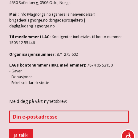
4630 Sofienberg, 0506 Oslo, Norge.
Mail:
info@lagnorge.no (generelle henvendelser) |
brigade@lagnorge.no (brigadeprosjektet) |
daglig.leder@lagnorge.no
Til medlemmer i LAG:
Kontigenter innbetales til konto nummer
1503 12 55446
Organisasjonsnummer:
871 275 602
LAGs kontonummer (IKKE medlemmer):
7874 05 53150
- Gaver
- Donasjoner
- Enkel solidarisk støtte
Meld deg på vårt nyhetsbrev: