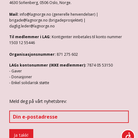
4630 Sofienberg, 0506 Oslo, Norge.
Mail:
info@lagnorge.no (generelle henvendelser) |
brigade@lagnorge.no (brigadeprosjektet) |
daglig.leder@lagnorge.no
Til medlemmer i LAG:
Kontigenter innbetales til konto nummer
1503 12 55446
Organisasjonsnummer:
871 275 602
LAGs kontonummer (IKKE medlemmer):
7874 05 53150
- Gaver
- Donasjoner
- Enkel solidarisk støtte
Meld deg på vårt nyhetsbrev: