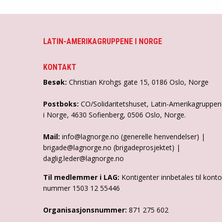
LATIN-AMERIKAGRUPPENE I NORGE
KONTAKT
Besøk:
Christian Krohgs gate 15, 0186 Oslo, Norge
Postboks:
CO/Solidaritetshuset, Latin-Amerikagruppe
i Norge, 4630 Sofienberg, 0506 Oslo, Norge.
Mail:
info@lagnorge.no (generelle henvendelser) |
brigade@lagnorge.no (brigadeprosjektet) |
daglig.leder@lagnorge.no
Til medlemmer i LAG:
Kontigenter innbetales til konto
nummer 1503 12 55446
Organisasjonsnummer:
871 275 602