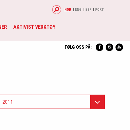
NOR
ENG
ESP
PORT
NER
AKTIVIST-VERKTØY
FØLG OSS PÅ:
2011