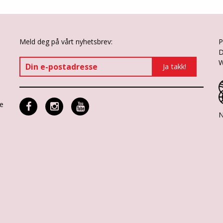
Meld deg på vårt nyhetsbrev:
P
D
W
ne
N