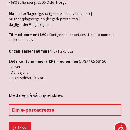
4630 Sofienberg, 0506 Oslo, Norge.
Mail:
info@lagnorge.no (generelle henvendelser) |
brigade@lagnorge.no (brigadeprosjektet) |
daglig.leder@lagnorge.no
Til medlemmer i LAG:
Kontigenter innbetales til konto nummer
1503 12 55446
Organisasjonsnummer:
871 275 602
LAGs kontonummer (IKKE medlemmer):
7874 05 53150
- Gaver
- Donasjoner
- Enkel solidarisk støtte
Meld deg på vårt nyhetsbrev: