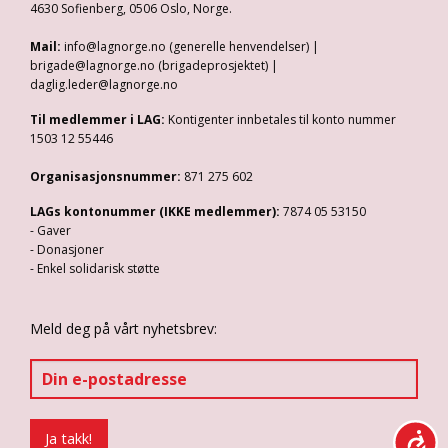
4630 Sofienberg, 0506 Oslo, Norge.
Mail:
info@lagnorge.no (generelle henvendelser) |
brigade@lagnorge.no (brigadeprosjektet) |
daglig.leder@lagnorge.no
Til medlemmer i LAG:
Kontigenter innbetales til konto nummer
1503 12 55446
Organisasjonsnummer:
871 275 602
LAGs kontonummer (IKKE medlemmer):
7874 05 53150
- Gaver
- Donasjoner
- Enkel solidarisk støtte
Meld deg på vårt nyhetsbrev: