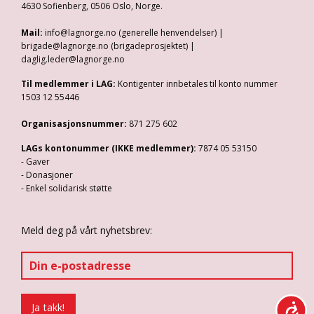
4630 Sofienberg, 0506 Oslo, Norge.
Mail:
info@lagnorge.no (generelle henvendelser) |
brigade@lagnorge.no (brigadeprosjektet) |
daglig.leder@lagnorge.no
Til medlemmer i LAG:
Kontigenter innbetales til konto nummer
1503 12 55446
Organisasjonsnummer:
871 275 602
LAGs kontonummer (IKKE medlemmer):
7874 05 53150
- Gaver
- Donasjoner
- Enkel solidarisk støtte
Meld deg på vårt nyhetsbrev: