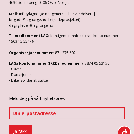
4630 Sofienberg, 0506 Oslo, Norge.
Mail:
info@lagnorge.no (generelle henvendelser) |
brigade@lagnorge.no (brigadeprosjektet) |
daglig.leder@lagnorge.no
Til medlemmer i LAG:
Kontigenter innbetales til konto nummer
1503 12 55446
Organisasjonsnummer:
871 275 602
LAGs kontonummer (IKKE medlemmer):
7874 05 53150
- Gaver
- Donasjoner
- Enkel solidarisk støtte
Meld deg på vårt nyhetsbrev: