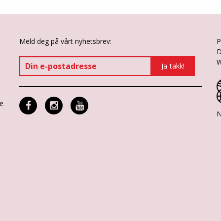
Meld deg på vårt nyhetsbrev:
P
D
W
ne
N