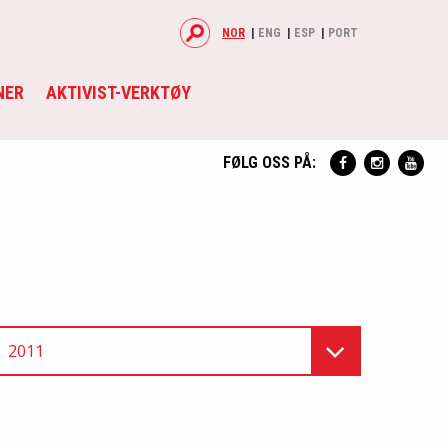
NOR
ENG
ESP
PORT
NER
AKTIVIST-VERKTØY
FØLG OSS PÅ:
2011