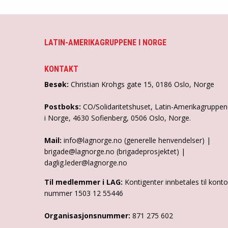
LATIN-AMERIKAGRUPPENE I NORGE
KONTAKT
Besøk:
Christian Krohgs gate 15, 0186 Oslo, Norge
Postboks:
CO/Solidaritetshuset, Latin-Amerikagruppe
i Norge, 4630 Sofienberg, 0506 Oslo, Norge.
Mail:
info@lagnorge.no (generelle henvendelser) |
brigade@lagnorge.no (brigadeprosjektet) |
daglig.leder@lagnorge.no
Til medlemmer i LAG:
Kontigenter innbetales til konto
nummer 1503 12 55446
Organisasjonsnummer:
871 275 602