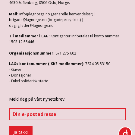
4630 Sofienberg, 0506 Oslo, Norge.
Mail:
info@lagnorge.no (generelle henvendelser) |
brigade@lagnorge.no (brigadeprosjektet) |
daglig.leder@lagnorge.no
Til medlemmer i LAG:
Kontigenter innbetales til konto nummer
1503 12 55446
Organisasjonsnummer:
871 275 602
LAGs kontonummer (IKKE medlemmer):
7874 05 53150
- Gaver
- Donasjoner
- Enkel solidarisk støtte
Meld deg på vårt nyhetsbrev: