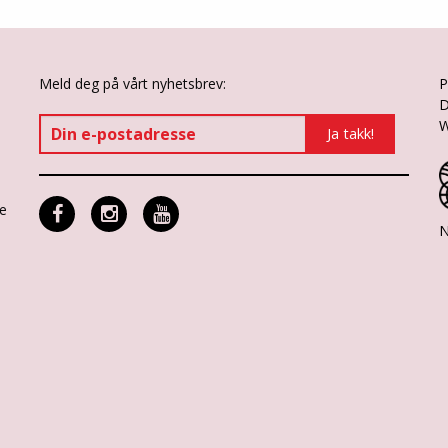
Meld deg på vårt nyhetsbrev:
P
D
W
ne
N