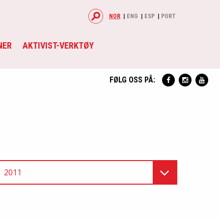
NOR
ENG
ESP
PORT
NER
AKTIVIST-VERKTØY
FØLG OSS PÅ:
2011