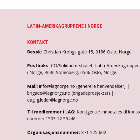
LATIN-AMERIKAGRUPPENE I NORGE
KONTAKT
Besøk:
Christian Krohgs gate 15, 0186 Oslo, Norge
Postboks:
CO/Solidaritetshuset, Latin-Amerikagruppe
i Norge, 4630 Sofienberg, 0506 Oslo, Norge.
Mail:
info@lagnorge.no (generelle henvendelser) |
brigade@lagnorge.no (brigadeprosjektet) |
daglig.leder@lagnorge.no
Til medlemmer i LAG:
Kontigenter innbetales til konto
nummer 1503 12 55446
Organisasjonsnummer:
871 275 602