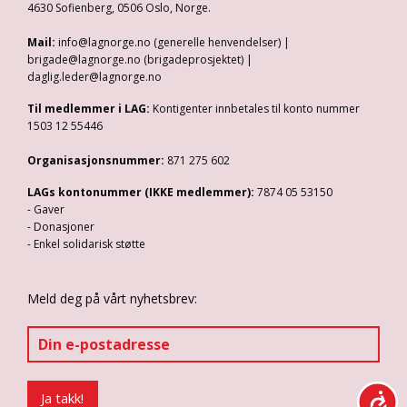
4630 Sofienberg, 0506 Oslo, Norge.
Mail:
info@lagnorge.no (generelle henvendelser) |
brigade@lagnorge.no (brigadeprosjektet) |
daglig.leder@lagnorge.no
Til medlemmer i LAG:
Kontigenter innbetales til konto nummer
1503 12 55446
Organisasjonsnummer:
871 275 602
LAGs kontonummer (IKKE medlemmer):
7874 05 53150
- Gaver
- Donasjoner
- Enkel solidarisk støtte
Meld deg på vårt nyhetsbrev: