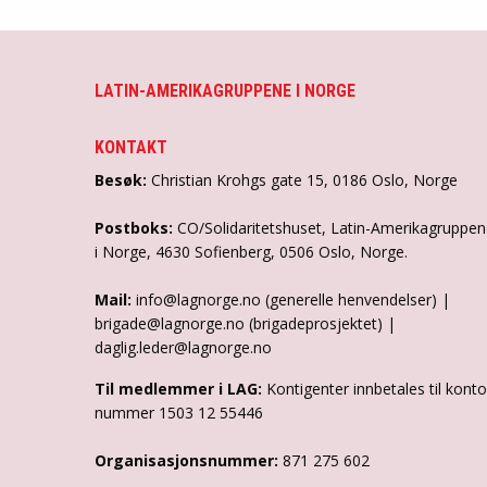
LATIN-AMERIKAGRUPPENE I NORGE
KONTAKT
Besøk:
Christian Krohgs gate 15, 0186 Oslo, Norge
Postboks:
CO/Solidaritetshuset, Latin-Amerikagruppe
i Norge, 4630 Sofienberg, 0506 Oslo, Norge.
Mail:
info@lagnorge.no (generelle henvendelser) |
brigade@lagnorge.no (brigadeprosjektet) |
daglig.leder@lagnorge.no
Til medlemmer i LAG:
Kontigenter innbetales til konto
nummer 1503 12 55446
Organisasjonsnummer:
871 275 602