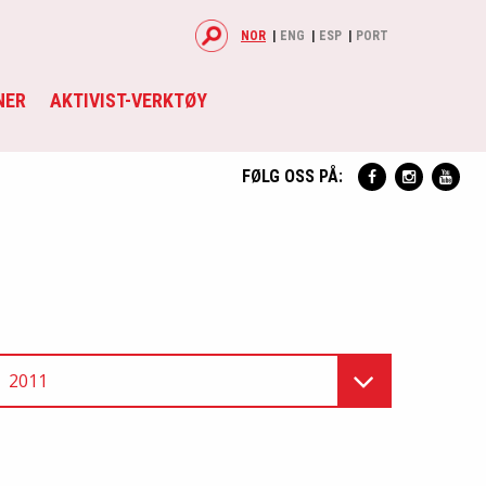
NOR
ENG
ESP
PORT
NER
AKTIVIST-VERKTØY
FØLG OSS PÅ:
2011