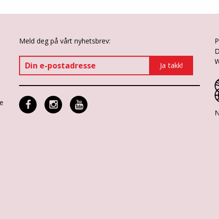
Meld deg på vårt nyhetsbrev:
P
D
W
ne
N