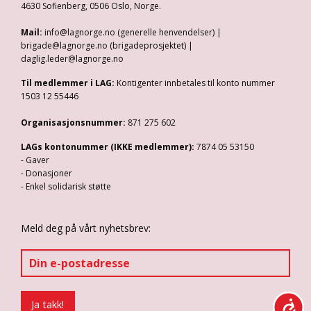
4630 Sofienberg, 0506 Oslo, Norge.
Mail:
info@lagnorge.no (generelle henvendelser) |
brigade@lagnorge.no (brigadeprosjektet) |
daglig.leder@lagnorge.no
Til medlemmer i LAG:
Kontigenter innbetales til konto nummer
1503 12 55446
Organisasjonsnummer:
871 275 602
LAGs kontonummer (IKKE medlemmer):
7874 05 53150
- Gaver
- Donasjoner
- Enkel solidarisk støtte
Meld deg på vårt nyhetsbrev: