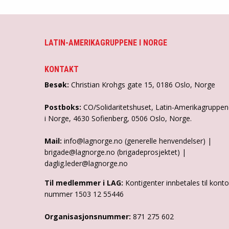
LATIN-AMERIKAGRUPPENE I NORGE
KONTAKT
Besøk:
Christian Krohgs gate 15, 0186 Oslo, Norge
Postboks:
CO/Solidaritetshuset, Latin-Amerikagruppe
i Norge, 4630 Sofienberg, 0506 Oslo, Norge.
Mail:
info@lagnorge.no (generelle henvendelser) |
brigade@lagnorge.no (brigadeprosjektet) |
daglig.leder@lagnorge.no
Til medlemmer i LAG:
Kontigenter innbetales til konto
nummer 1503 12 55446
Organisasjonsnummer:
871 275 602