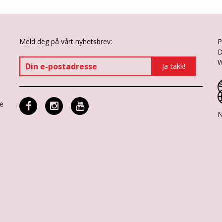
Meld deg på vårt nyhetsbrev:
P
D
W
ne
N