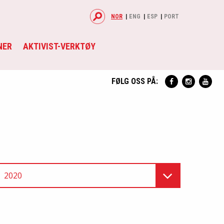
NOR
ENG
ESP
PORT
NER
AKTIVIST-VERKTØY
FØLG OSS PÅ:
2020