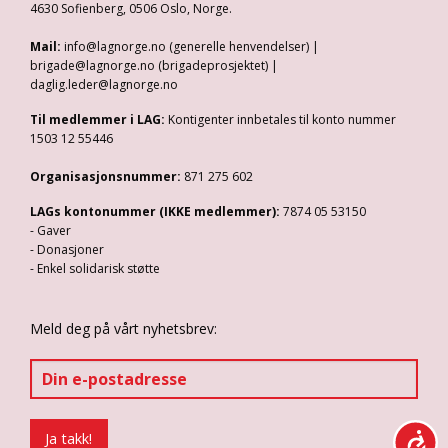
4630 Sofienberg, 0506 Oslo, Norge.
Mail:
info@lagnorge.no (generelle henvendelser) |
brigade@lagnorge.no (brigadeprosjektet) |
daglig.leder@lagnorge.no
Til medlemmer i LAG:
Kontigenter innbetales til konto nummer
1503 12 55446
Organisasjonsnummer:
871 275 602
LAGs kontonummer (IKKE medlemmer):
7874 05 53150
- Gaver
- Donasjoner
- Enkel solidarisk støtte
Meld deg på vårt nyhetsbrev: