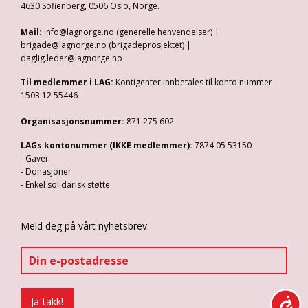
4630 Sofienberg, 0506 Oslo, Norge.
Mail:
info@lagnorge.no (generelle henvendelser) |
brigade@lagnorge.no (brigadeprosjektet) |
daglig.leder@lagnorge.no
Til medlemmer i LAG:
Kontigenter innbetales til konto nummer
1503 12 55446
Organisasjonsnummer:
871 275 602
LAGs kontonummer (IKKE medlemmer):
7874 05 53150
- Gaver
- Donasjoner
- Enkel solidarisk støtte
Meld deg på vårt nyhetsbrev: