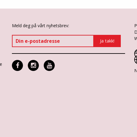
Meld deg på vårt nyhetsbrev:
P
D
W
ne
N