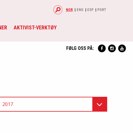
NOR
ENG
ESP
PORT
NER
AKTIVIST-VERKTØY
FØLG OSS PÅ:
2017