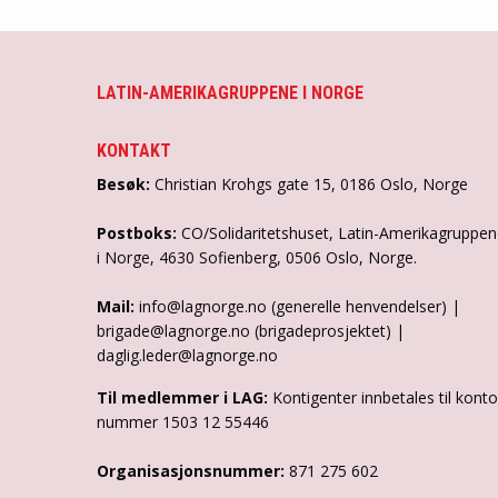
LATIN-AMERIKAGRUPPENE I NORGE
KONTAKT
Besøk:
Christian Krohgs gate 15, 0186 Oslo, Norge
Postboks:
CO/Solidaritetshuset, Latin-Amerikagruppe
i Norge, 4630 Sofienberg, 0506 Oslo, Norge.
Mail:
info@lagnorge.no (generelle henvendelser) |
brigade@lagnorge.no (brigadeprosjektet) |
daglig.leder@lagnorge.no
Til medlemmer i LAG:
Kontigenter innbetales til konto
nummer 1503 12 55446
Organisasjonsnummer:
871 275 602