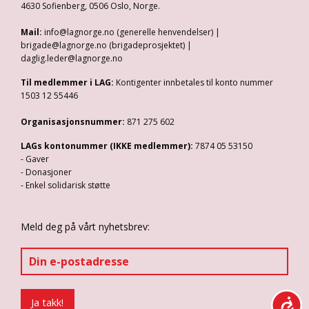
4630 Sofienberg, 0506 Oslo, Norge.
Mail:
info@lagnorge.no (generelle henvendelser) |
brigade@lagnorge.no (brigadeprosjektet) |
daglig.leder@lagnorge.no
Til medlemmer i LAG:
Kontigenter innbetales til konto nummer
1503 12 55446
Organisasjonsnummer:
871 275 602
LAGs kontonummer (IKKE medlemmer):
7874 05 53150
- Gaver
- Donasjoner
- Enkel solidarisk støtte
Meld deg på vårt nyhetsbrev: