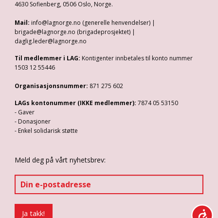
4630 Sofienberg, 0506 Oslo, Norge.
Mail:
info@lagnorge.no (generelle henvendelser) |
brigade@lagnorge.no (brigadeprosjektet) |
daglig.leder@lagnorge.no
Til medlemmer i LAG:
Kontigenter innbetales til konto nummer
1503 12 55446
Organisasjonsnummer:
871 275 602
LAGs kontonummer (IKKE medlemmer):
7874 05 53150
- Gaver
- Donasjoner
- Enkel solidarisk støtte
Meld deg på vårt nyhetsbrev: