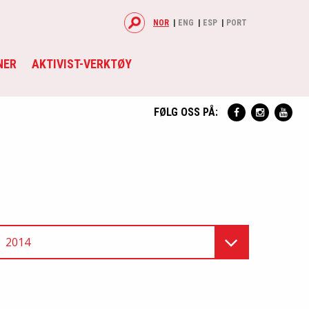
NOR
ENG
ESP
PORT
NER
AKTIVIST-VERKTØY
FØLG OSS PÅ:
2014