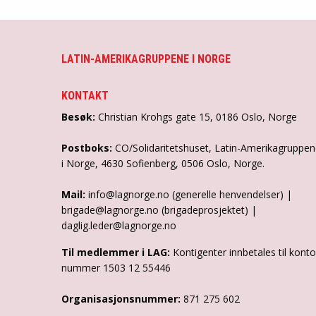
LATIN-AMERIKAGRUPPENE I NORGE
KONTAKT
Besøk:
Christian Krohgs gate 15, 0186 Oslo, Norge
Postboks:
CO/Solidaritetshuset, Latin-Amerikagruppe
i Norge, 4630 Sofienberg, 0506 Oslo, Norge.
Mail:
info@lagnorge.no (generelle henvendelser) |
brigade@lagnorge.no (brigadeprosjektet) |
daglig.leder@lagnorge.no
Til medlemmer i LAG:
Kontigenter innbetales til konto
nummer 1503 12 55446
Organisasjonsnummer:
871 275 602