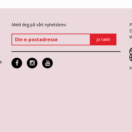
Meld deg på vårt nyhetsbrev:
P
D
W
ne
N