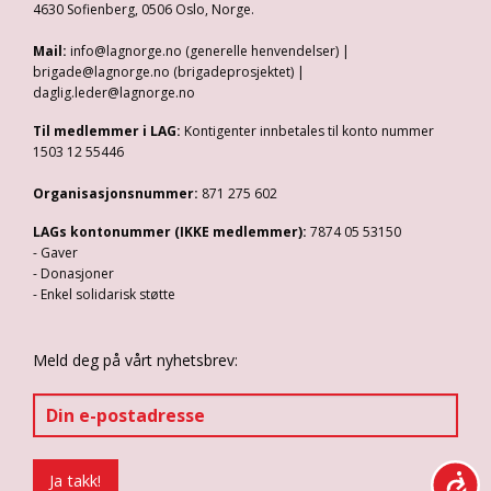
4630 Sofienberg, 0506 Oslo, Norge.
Mail:
info@lagnorge.no (generelle henvendelser) |
brigade@lagnorge.no (brigadeprosjektet) |
daglig.leder@lagnorge.no
Til medlemmer i LAG:
Kontigenter innbetales til konto nummer
1503 12 55446
Organisasjonsnummer:
871 275 602
LAGs kontonummer (IKKE medlemmer):
7874 05 53150
- Gaver
- Donasjoner
- Enkel solidarisk støtte
Meld deg på vårt nyhetsbrev: