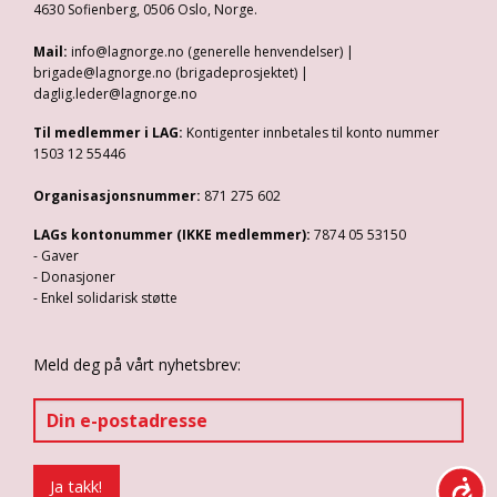
4630 Sofienberg, 0506 Oslo, Norge.
Mail:
info@lagnorge.no (generelle henvendelser) |
brigade@lagnorge.no (brigadeprosjektet) |
daglig.leder@lagnorge.no
Til medlemmer i LAG:
Kontigenter innbetales til konto nummer
1503 12 55446
Organisasjonsnummer:
871 275 602
LAGs kontonummer (IKKE medlemmer):
7874 05 53150
- Gaver
- Donasjoner
- Enkel solidarisk støtte
Meld deg på vårt nyhetsbrev: