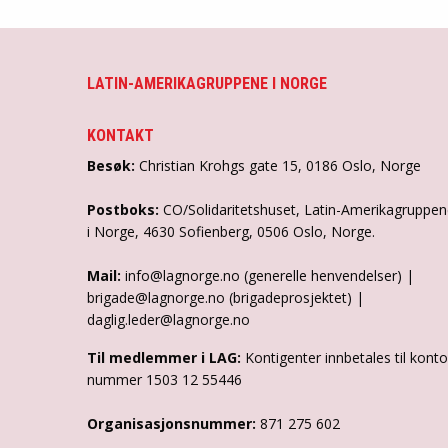
LATIN-AMERIKAGRUPPENE I NORGE
KONTAKT
Besøk:
Christian Krohgs gate 15, 0186 Oslo, Norge
Postboks:
CO/Solidaritetshuset, Latin-Amerikagruppe
i Norge, 4630 Sofienberg, 0506 Oslo, Norge.
Mail:
info@lagnorge.no (generelle henvendelser) |
brigade@lagnorge.no (brigadeprosjektet) |
daglig.leder@lagnorge.no
Til medlemmer i LAG:
Kontigenter innbetales til konto
nummer 1503 12 55446
Organisasjonsnummer:
871 275 602