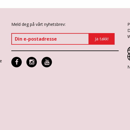
Meld deg på vårt nyhetsbrev:
P
D
W
ne
N