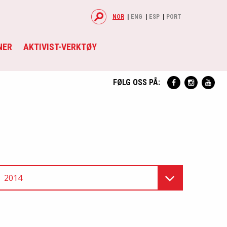
NOR
ENG
ESP
PORT
NER
AKTIVIST-VERKTØY
FØLG OSS PÅ:
2014