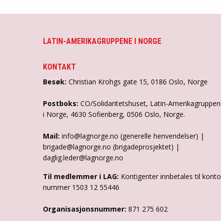
LATIN-AMERIKAGRUPPENE I NORGE
KONTAKT
Besøk:
Christian Krohgs gate 15, 0186 Oslo, Norge
Postboks:
CO/Solidaritetshuset, Latin-Amerikagruppe
i Norge, 4630 Sofienberg, 0506 Oslo, Norge.
Mail:
info@lagnorge.no (generelle henvendelser) |
brigade@lagnorge.no (brigadeprosjektet) |
daglig.leder@lagnorge.no
Til medlemmer i LAG:
Kontigenter innbetales til konto
nummer 1503 12 55446
Organisasjonsnummer:
871 275 602