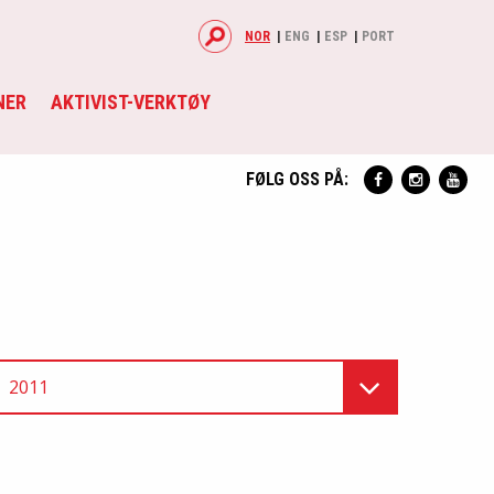
NOR
ENG
ESP
PORT
NER
AKTIVIST-VERKTØY
FØLG OSS PÅ:
2011