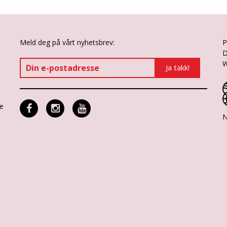
Meld deg på vårt nyhetsbrev:
P
D
W
ne
N