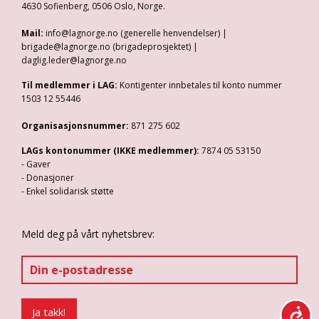
4630 Sofienberg, 0506 Oslo, Norge.
Mail:
info@lagnorge.no (generelle henvendelser) |
brigade@lagnorge.no (brigadeprosjektet) |
daglig.leder@lagnorge.no
Til medlemmer i LAG:
Kontigenter innbetales til konto nummer
1503 12 55446
Organisasjonsnummer:
871 275 602
LAGs kontonummer (IKKE medlemmer):
7874 05 53150
- Gaver
- Donasjoner
- Enkel solidarisk støtte
Meld deg på vårt nyhetsbrev: