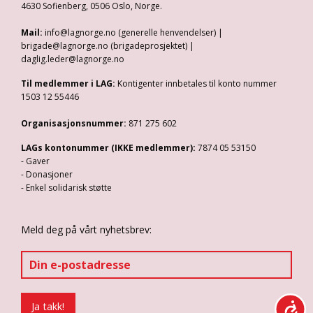
4630 Sofienberg, 0506 Oslo, Norge.
Mail:
info@lagnorge.no (generelle henvendelser) |
brigade@lagnorge.no (brigadeprosjektet) |
daglig.leder@lagnorge.no
Til medlemmer i LAG:
Kontigenter innbetales til konto nummer
1503 12 55446
Organisasjonsnummer:
871 275 602
LAGs kontonummer (IKKE medlemmer):
7874 05 53150
- Gaver
- Donasjoner
- Enkel solidarisk støtte
Meld deg på vårt nyhetsbrev: