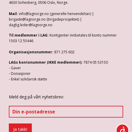
4630 Sofienberg, 0506 Oslo, Norge.
Mail:
info@lagnorge.no (generelle henvendelser) |
brigade@lagnorge.no (brigadeprosjektet) |
daglig.leder@lagnorge.no
Til medlemmer i LAG:
Kontigenter innbetales til konto nummer
1503 12 55446
Organisasjonsnummer:
871 275 602
LAGs kontonummer (IKKE medlemmer):
7874 05 53150
- Gaver
- Donasjoner
- Enkel solidarisk støtte
Meld deg på vårt nyhetsbrev: