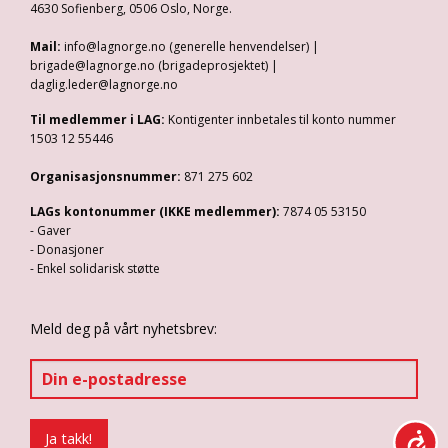
4630 Sofienberg, 0506 Oslo, Norge.
Mail:
info@lagnorge.no (generelle henvendelser) |
brigade@lagnorge.no (brigadeprosjektet) |
daglig.leder@lagnorge.no
Til medlemmer i LAG:
Kontigenter innbetales til konto nummer
1503 12 55446
Organisasjonsnummer:
871 275 602
LAGs kontonummer (IKKE medlemmer):
7874 05 53150
- Gaver
- Donasjoner
- Enkel solidarisk støtte
Meld deg på vårt nyhetsbrev: