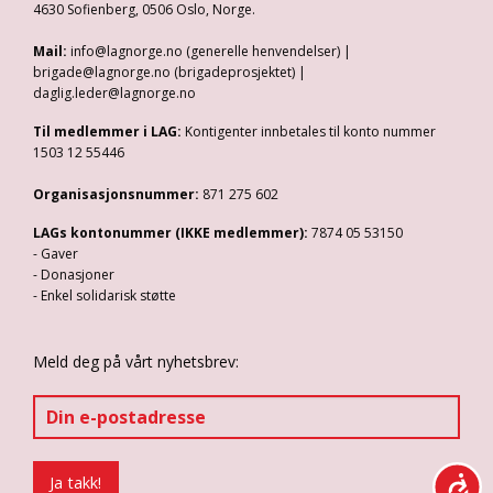
4630 Sofienberg, 0506 Oslo, Norge.
Mail:
info@lagnorge.no (generelle henvendelser) |
brigade@lagnorge.no (brigadeprosjektet) |
daglig.leder@lagnorge.no
Til medlemmer i LAG:
Kontigenter innbetales til konto nummer
1503 12 55446
Organisasjonsnummer:
871 275 602
LAGs kontonummer (IKKE medlemmer):
7874 05 53150
- Gaver
- Donasjoner
- Enkel solidarisk støtte
Meld deg på vårt nyhetsbrev: