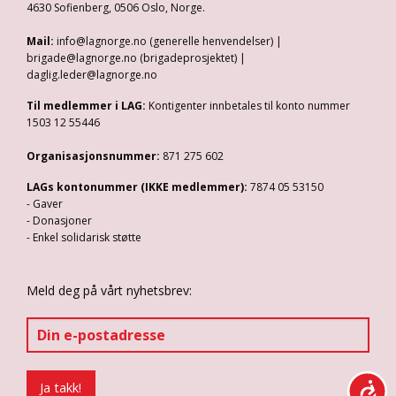
4630 Sofienberg, 0506 Oslo, Norge.
Mail:
info@lagnorge.no (generelle henvendelser) |
brigade@lagnorge.no (brigadeprosjektet) |
daglig.leder@lagnorge.no
Til medlemmer i LAG:
Kontigenter innbetales til konto nummer
1503 12 55446
Organisasjonsnummer:
871 275 602
LAGs kontonummer (IKKE medlemmer):
7874 05 53150
- Gaver
- Donasjoner
- Enkel solidarisk støtte
Meld deg på vårt nyhetsbrev: