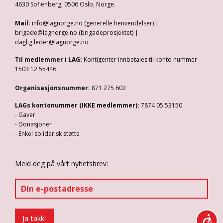
4630 Sofienberg, 0506 Oslo, Norge.
Mail:
info@lagnorge.no (generelle henvendelser) |
brigade@lagnorge.no (brigadeprosjektet) |
daglig.leder@lagnorge.no
Til medlemmer i LAG:
Kontigenter innbetales til konto nummer
1503 12 55446
Organisasjonsnummer:
871 275 602
LAGs kontonummer (IKKE medlemmer):
7874 05 53150
- Gaver
- Donasjoner
- Enkel solidarisk støtte
Meld deg på vårt nyhetsbrev: