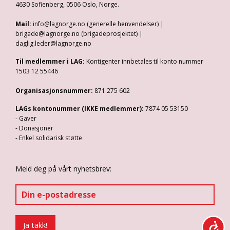
4630 Sofienberg, 0506 Oslo, Norge.
Mail:
info@lagnorge.no (generelle henvendelser) |
brigade@lagnorge.no (brigadeprosjektet) |
daglig.leder@lagnorge.no
Til medlemmer i LAG:
Kontigenter innbetales til konto nummer
1503 12 55446
Organisasjonsnummer:
871 275 602
LAGs kontonummer (IKKE medlemmer):
7874 05 53150
- Gaver
- Donasjoner
- Enkel solidarisk støtte
Meld deg på vårt nyhetsbrev: