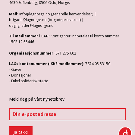
4630 Sofienberg, 0506 Oslo, Norge.
Mail:
info@lagnorge.no (generelle henvendelser) |
brigade@lagnorge.no (brigadeprosjektet) |
daglig.leder@lagnorge.no
Til medlemmer i LAG:
Kontigenter innbetales til konto nummer
1503 12 55446
Organisasjonsnummer:
871 275 602
LAGs kontonummer (IKKE medlemmer):
7874 05 53150
- Gaver
- Donasjoner
- Enkel solidarisk støtte
Meld deg på vårt nyhetsbrev: