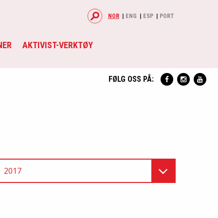
NOR
ENG
ESP
PORT
NER
AKTIVIST-VERKTØY
FØLG OSS PÅ:
2017