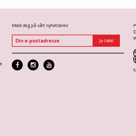
Meld deg på vårt nyhetsbrev:
P
D
W
ne
N