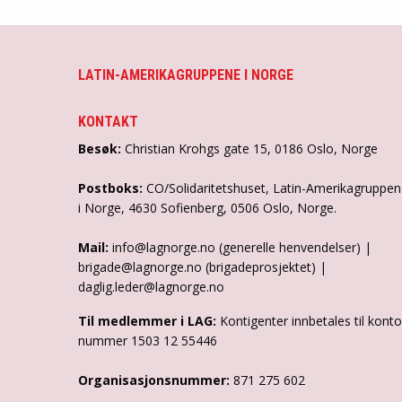
LATIN-AMERIKAGRUPPENE I NORGE
KONTAKT
Besøk:
Christian Krohgs gate 15, 0186 Oslo, Norge
Postboks:
CO/Solidaritetshuset, Latin-Amerikagruppe
i Norge, 4630 Sofienberg, 0506 Oslo, Norge.
Mail:
info@lagnorge.no (generelle henvendelser) |
brigade@lagnorge.no (brigadeprosjektet) |
daglig.leder@lagnorge.no
Til medlemmer i LAG:
Kontigenter innbetales til konto
nummer 1503 12 55446
Organisasjonsnummer:
871 275 602