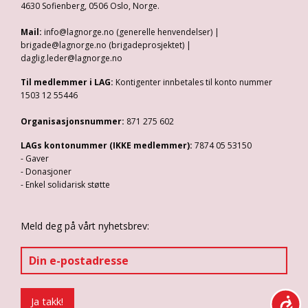
4630 Sofienberg, 0506 Oslo, Norge.
Mail:
info@lagnorge.no (generelle henvendelser) |
brigade@lagnorge.no (brigadeprosjektet) |
daglig.leder@lagnorge.no
Til medlemmer i LAG:
Kontigenter innbetales til konto nummer
1503 12 55446
Organisasjonsnummer:
871 275 602
LAGs kontonummer (IKKE medlemmer):
7874 05 53150
- Gaver
- Donasjoner
- Enkel solidarisk støtte
Meld deg på vårt nyhetsbrev: