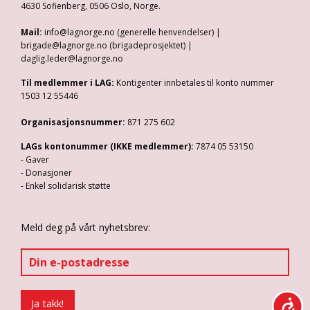
4630 Sofienberg, 0506 Oslo, Norge.
Mail:
info@lagnorge.no (generelle henvendelser) |
brigade@lagnorge.no (brigadeprosjektet) |
daglig.leder@lagnorge.no
Til medlemmer i LAG:
Kontigenter innbetales til konto nummer
1503 12 55446
Organisasjonsnummer:
871 275 602
LAGs kontonummer (IKKE medlemmer):
7874 05 53150
- Gaver
- Donasjoner
- Enkel solidarisk støtte
Meld deg på vårt nyhetsbrev: