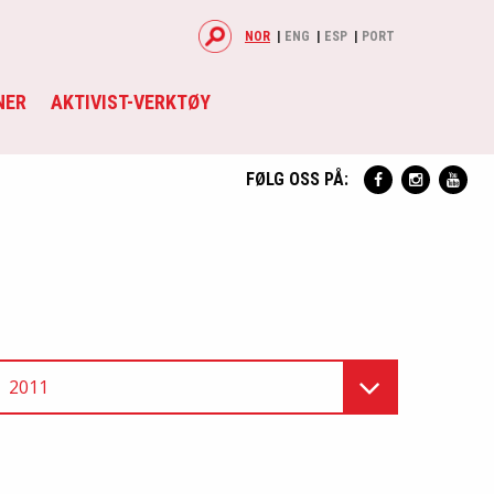
NOR
ENG
ESP
PORT
NER
AKTIVIST-VERKTØY
FØLG OSS PÅ:
2011