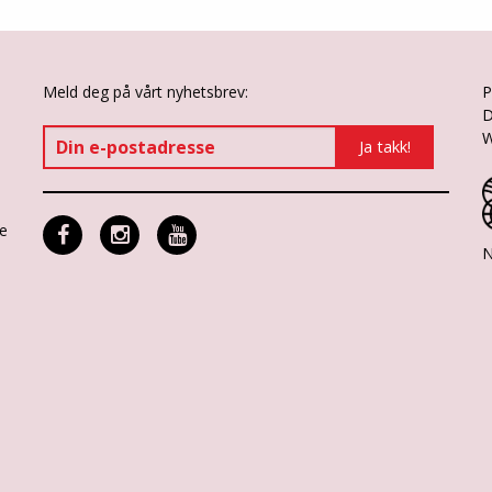
Meld deg på vårt nyhetsbrev:
P
D
W
ne
N