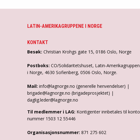
LATIN-AMERIKAGRUPPENE I NORGE
KONTAKT
Besøk:
Christian Krohgs gate 15, 0186 Oslo, Norge
Postboks:
CO/Solidaritetshuset, Latin-Amerikagruppe
i Norge, 4630 Sofienberg, 0506 Oslo, Norge.
Mail:
info@lagnorge.no (generelle henvendelser) |
brigade@lagnorge.no (brigadeprosjektet) |
daglig.leder@lagnorge.no
Til medlemmer i LAG:
Kontigenter innbetales til konto
nummer 1503 12 55446
Organisasjonsnummer:
871 275 602