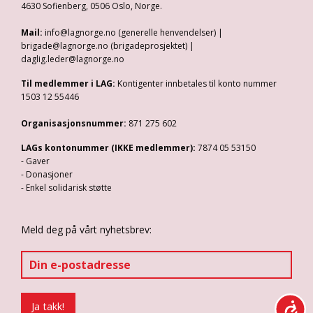
4630 Sofienberg, 0506 Oslo, Norge.
Mail:
info@lagnorge.no (generelle henvendelser) |
brigade@lagnorge.no (brigadeprosjektet) |
daglig.leder@lagnorge.no
Til medlemmer i LAG:
Kontigenter innbetales til konto nummer
1503 12 55446
Organisasjonsnummer:
871 275 602
LAGs kontonummer (IKKE medlemmer):
7874 05 53150
- Gaver
- Donasjoner
- Enkel solidarisk støtte
Meld deg på vårt nyhetsbrev: