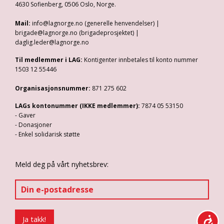
4630 Sofienberg, 0506 Oslo, Norge.
Mail:
info@lagnorge.no (generelle henvendelser) |
brigade@lagnorge.no (brigadeprosjektet) |
daglig.leder@lagnorge.no
Til medlemmer i LAG:
Kontigenter innbetales til konto nummer
1503 12 55446
Organisasjonsnummer:
871 275 602
LAGs kontonummer (IKKE medlemmer):
7874 05 53150
- Gaver
- Donasjoner
- Enkel solidarisk støtte
Meld deg på vårt nyhetsbrev: