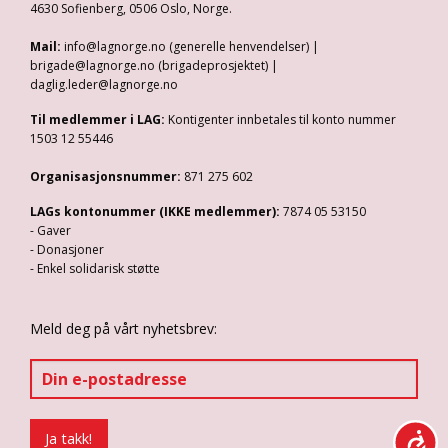
4630 Sofienberg, 0506 Oslo, Norge.
Mail:
info@lagnorge.no (generelle henvendelser) |
brigade@lagnorge.no (brigadeprosjektet) |
daglig.leder@lagnorge.no
Til medlemmer i LAG:
Kontigenter innbetales til konto nummer
1503 12 55446
Organisasjonsnummer:
871 275 602
LAGs kontonummer (IKKE medlemmer):
7874 05 53150
- Gaver
- Donasjoner
- Enkel solidarisk støtte
Meld deg på vårt nyhetsbrev: