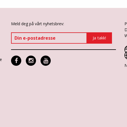
Meld deg på vårt nyhetsbrev:
P
D
W
ne
N