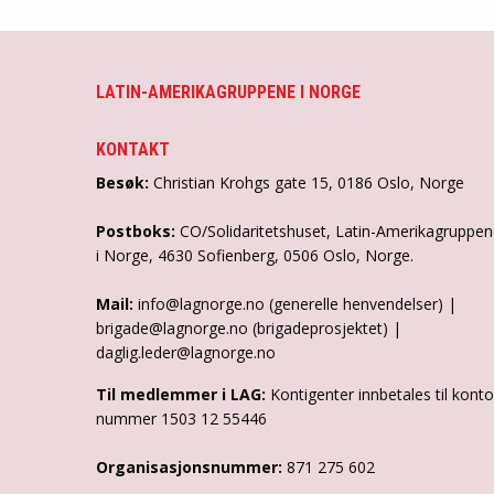
LATIN-AMERIKAGRUPPENE I NORGE
KONTAKT
Besøk:
Christian Krohgs gate 15, 0186 Oslo, Norge
Postboks:
CO/Solidaritetshuset, Latin-Amerikagruppe
i Norge, 4630 Sofienberg, 0506 Oslo, Norge.
Mail:
info@lagnorge.no (generelle henvendelser) |
brigade@lagnorge.no (brigadeprosjektet) |
daglig.leder@lagnorge.no
Til medlemmer i LAG:
Kontigenter innbetales til konto
nummer 1503 12 55446
Organisasjonsnummer:
871 275 602