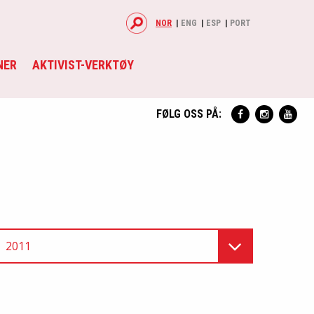
NOR
ENG
ESP
PORT
NER
AKTIVIST-VERKTØY
FØLG OSS PÅ:
2011