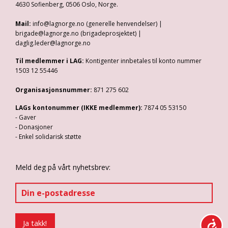
4630 Sofienberg, 0506 Oslo, Norge.
Mail:
info@lagnorge.no (generelle henvendelser) |
brigade@lagnorge.no (brigadeprosjektet) |
daglig.leder@lagnorge.no
Til medlemmer i LAG:
Kontigenter innbetales til konto nummer
1503 12 55446
Organisasjonsnummer:
871 275 602
LAGs kontonummer (IKKE medlemmer):
7874 05 53150
- Gaver
- Donasjoner
- Enkel solidarisk støtte
Meld deg på vårt nyhetsbrev: