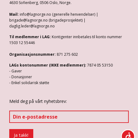
4630 Sofienberg, 0506 Oslo, Norge.
Mail:
info@lagnorge.no (generelle henvendelser) |
brigade@lagnorge.no (brigadeprosjektet) |
daglig.leder@lagnorge.no
Til medlemmer i LAG:
Kontigenter innbetales til konto nummer
1503 12 55446
Organisasjonsnummer:
871 275 602
LAGs kontonummer (IKKE medlemmer):
7874 05 53150
- Gaver
- Donasjoner
- Enkel solidarisk støtte
Meld deg på vårt nyhetsbrev: