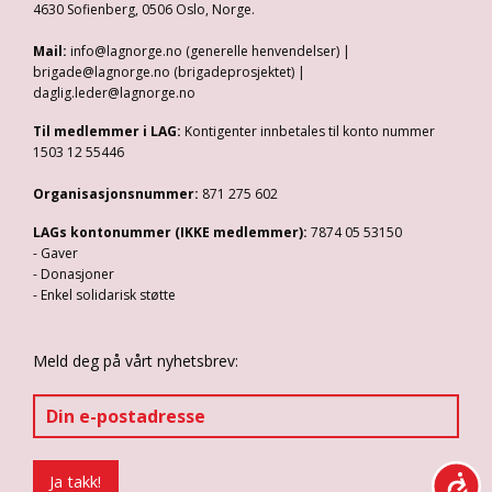
4630 Sofienberg, 0506 Oslo, Norge.
Mail:
info@lagnorge.no (generelle henvendelser) |
brigade@lagnorge.no (brigadeprosjektet) |
daglig.leder@lagnorge.no
Til medlemmer i LAG:
Kontigenter innbetales til konto nummer
1503 12 55446
Organisasjonsnummer:
871 275 602
LAGs kontonummer (IKKE medlemmer):
7874 05 53150
- Gaver
- Donasjoner
- Enkel solidarisk støtte
Meld deg på vårt nyhetsbrev: