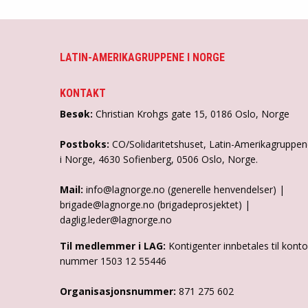
LATIN-AMERIKAGRUPPENE I NORGE
KONTAKT
Besøk:
Christian Krohgs gate 15, 0186 Oslo, Norge
Postboks:
CO/Solidaritetshuset, Latin-Amerikagruppe
i Norge, 4630 Sofienberg, 0506 Oslo, Norge.
Mail:
info@lagnorge.no (generelle henvendelser) |
brigade@lagnorge.no (brigadeprosjektet) |
daglig.leder@lagnorge.no
Til medlemmer i LAG:
Kontigenter innbetales til konto
nummer 1503 12 55446
Organisasjonsnummer:
871 275 602