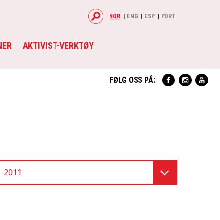
NOR
ENG
ESP
PORT
NER
AKTIVIST-VERKTØY
FØLG OSS PÅ:
2011