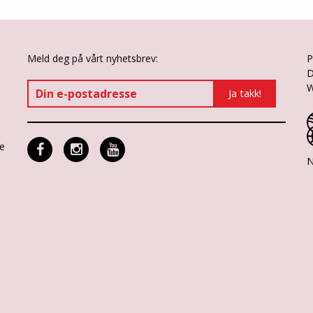
Meld deg på vårt nyhetsbrev:
P
D
W
ne
N